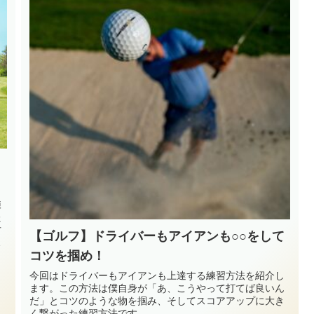
練
た
方
【ゴルフ】ドライバーもアイアンも○○をして
み
コツを掴め！
今回はドライバーもアイアンも上達する練習方法を紹介し
ます。この方法は僕自身が「あ、こうやって打てば良いん
だ」とコツのような物を掴み、そしてスコアアップに大き
く繋がった練習方法です。