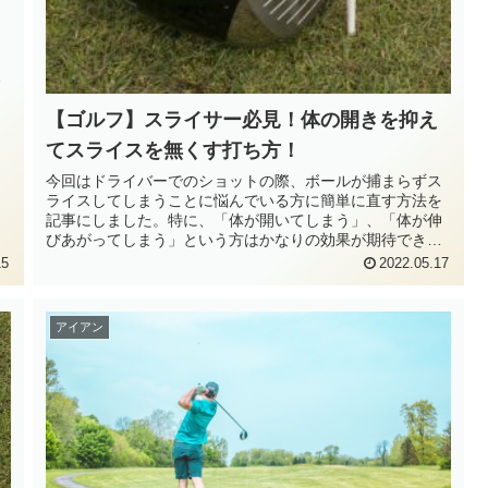
、
こ
き
っ
【ゴルフ】スライサー必見！体の開きを抑え
てスライスを無くす打ち方！
今回はドライバーでのショットの際、ボールが捕まらずス
ライスしてしまうことに悩んでいる方に簡単に直す方法を
記事にしました。特に、「体が開いてしまう」、「体が伸
びあがってしまう」という方はかなりの効果が期待できる
かと思います。是非、記事に目を通していただき試してみ
15
2022.05.17
てください。
アイアン