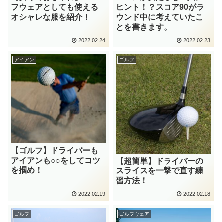
フウェアとしても使える
ヒント！？スコア90がラ
オシャレな服を紹介！
ウンド中に考えていたこ
とを書きます。
2022.02.24
2022.02.23
アイアン
ゴルフ
【ゴルフ】ドライバーも
アイアンも○○をしてコツ
【超簡単】ドライバーの
を掴め！
スライスを一撃で直す練
習方法！
2022.02.19
2022.02.18
ゴルフ
ゴルフウェア